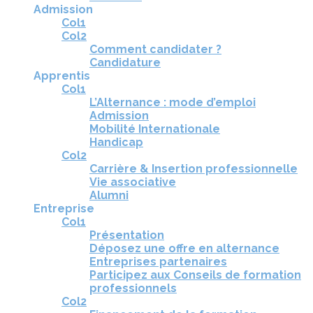
Admission
Col1
Col2
Comment candidater ?
Candidature
Apprentis
Col1
L’Alternance : mode d’emploi
Admission
Mobilité Internationale
Handicap
Col2
Carrière & Insertion professionnelle
Vie associative
Alumni
Entreprise
Col1
Présentation
Déposez une offre en alternance
Entreprises partenaires
Participez aux Conseils de formation
professionnels
Col2