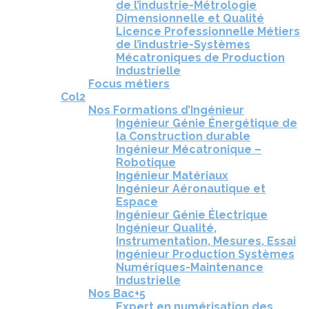
de l’industrie-Métrologie
Dimensionnelle et Qualité
Licence Professionnelle Métiers
de l’industrie-Systèmes
Mécatroniques de Production
Industrielle
Focus métiers
Col2
Nos Formations d’Ingénieur
Ingénieur Génie Énergétique de
la Construction durable
Ingénieur Mécatronique –
Robotique
Ingénieur Matériaux
Ingénieur Aéronautique et
Espace
Ingénieur Génie Électrique
Ingénieur Qualité,
Instrumentation, Mesures, Essai
Ingénieur Production Systèmes
Numériques-Maintenance
Industrielle
Nos Bac+5
Expert en numérisation des