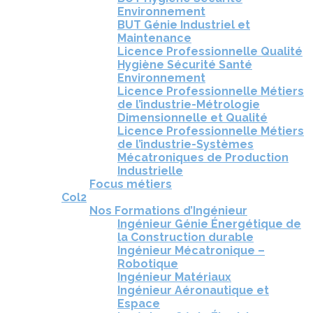
Environnement
BUT Génie Industriel et
Maintenance
Licence Professionnelle Qualité
Hygiène Sécurité Santé
Environnement
Licence Professionnelle Métiers
de l’industrie-Métrologie
Dimensionnelle et Qualité
Licence Professionnelle Métiers
de l’industrie-Systèmes
Mécatroniques de Production
Industrielle
Focus métiers
Col2
Nos Formations d’Ingénieur
Ingénieur Génie Énergétique de
la Construction durable
Ingénieur Mécatronique –
Robotique
Ingénieur Matériaux
Ingénieur Aéronautique et
Espace