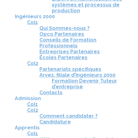
systèmes et processus de
production
Ingénieurs 2000
Col1
Qui Sommes-nous ?
Opco Partenaires
Conseils de Formation
Professionnels
Entreprises Partenaires
Écoles Partenaires
Col2
Partenariats spécifiques
Arvez, filiale d’Ingénieurs 2000
Formation Devenir Tuteur
d’entreprise
Contacts
Admission
Col1
Col2
Comment candidater ?
Candidature
Apprentis
Col1