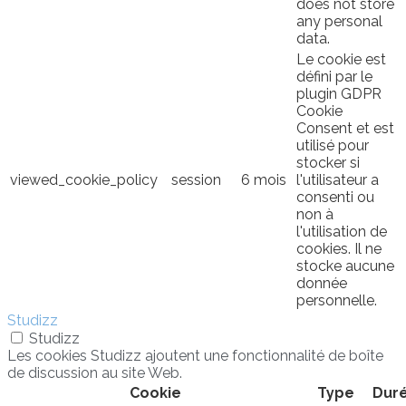
does not store
any personal
data.
Le cookie est
défini par le
plugin GDPR
Cookie
Consent et est
utilisé pour
stocker si
viewed_cookie_policy
session
6 mois
l'utilisateur a
consenti ou
non à
l'utilisation de
cookies. Il ne
stocke aucune
donnée
personnelle.
Studizz
Studizz
Les cookies Studizz ajoutent une fonctionnalité de boîte
de discussion au site Web.
Cookie
Type
Dur