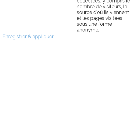
collectées, y compris le
nombre de visiteurs, la
source d'où ils viennent
et les pages visitées
sous une forme
anonyme.
Enregistrer & appliquer
Sign In
The password must have a
minimum of 8 characters of numbers and letters, contain
at least 1 capital letter
I want to sign up as instructor
Se souvenir de moi
Sign In
S'inscrire