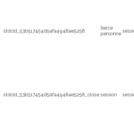
tierce
stdcid_53b517454d5afa4948ae5258
sess
personne
stdcid_53b517454d5afa4948ae5258_close
session
sess