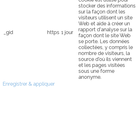
stocker des informations
sur la façon dont les
visiteurs utilisent un site
Web et aide à créer un
rapport d'analyse sur la
_gid
https
1 jour
façon dont le site Web
se porte. Les données
collectées, y compris le
nombre de visiteurs, la
source d'où ils viennent
et les pages visitées
sous une forme
anonyme.
Enregistrer & appliquer
Sign In
The password must have a
minimum of 8 characters of numbers and letters, contain
at least 1 capital letter