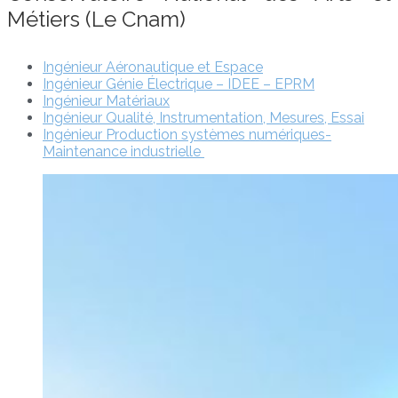
Métiers (Le Cnam)
Ingénieur Aéronautique et Espace
Ingénieur Génie Électrique – IDEE – EPRM
Ingénieur Matériaux
Ingénieur Qualité, Instrumentation, Mesures, Essai
Ingénieur Production systèmes numériques-
Maintenance industrielle