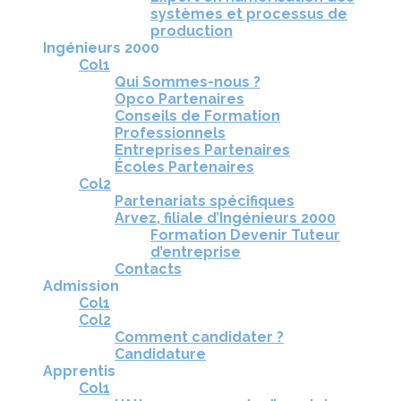
systèmes et processus de
production
Ingénieurs 2000
Col1
Qui Sommes-nous ?
Opco Partenaires
Conseils de Formation
Professionnels
Entreprises Partenaires
Écoles Partenaires
Col2
Partenariats spécifiques
Arvez, filiale d’Ingénieurs 2000
Formation Devenir Tuteur
d’entreprise
Contacts
Admission
Col1
Col2
Comment candidater ?
Candidature
Apprentis
Col1