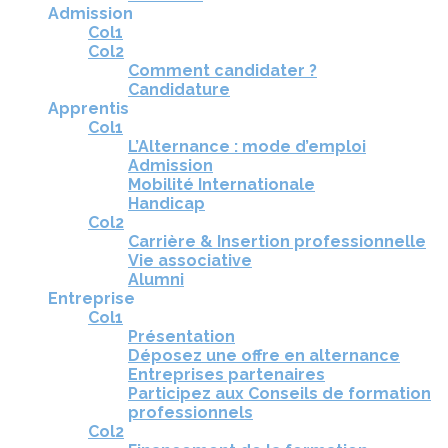
Admission
Col1
Col2
Comment candidater ?
Candidature
Apprentis
Col1
L’Alternance : mode d’emploi
Admission
Mobilité Internationale
Handicap
Col2
Carrière & Insertion professionnelle
Vie associative
Alumni
Entreprise
Col1
Présentation
Déposez une offre en alternance
Entreprises partenaires
Participez aux Conseils de formation
professionnels
Col2