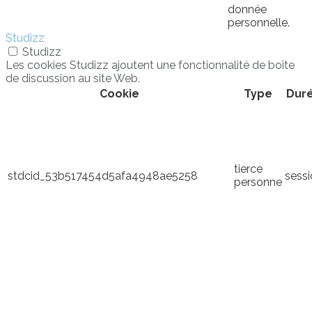
donnée
personnelle.
Studizz
Studizz
Les cookies Studizz ajoutent une fonctionnalité de boîte
de discussion au site Web.
Cookie
Type
Dur
tierce
stdcid_53b517454d5afa4948ae5258
sess
personne