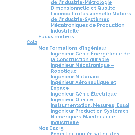
de l’industrie-Métrologie
Dimensionnelle et Qualité
Licence Professionnelle Métiers
de l’industrie-Systèmes
Mécatroniques de Production
Industrielle
Focus métiers
Col2
Nos Formations d’Ingénieur
Ingénieur Génie Énergétique de
la Construction durable
Ingénieur Mécatronique –
Robotique
Ingénieur Matériaux
Ingénieur Aéronautique et
Espace
Ingénieur Génie Électrique
Ingénieur Qualité,
Instrumentation, Mesures, Essai
Ingénieur Production Systèmes
Numériques-Maintenance
Industrielle
Nos Bac+5
Expert en numérisation des