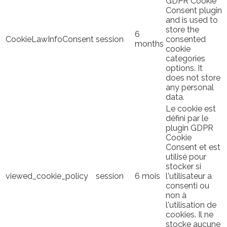
GDPR Cookie
Consent plugin
and is used to
store the
6
CookieLawInfoConsent
session
consented
months
cookie
categories
options. It
does not store
any personal
data.
Le cookie est
défini par le
plugin GDPR
Cookie
Consent et est
utilisé pour
stocker si
viewed_cookie_policy
session
6 mois
l'utilisateur a
consenti ou
non à
l'utilisation de
cookies. Il ne
stocke aucune