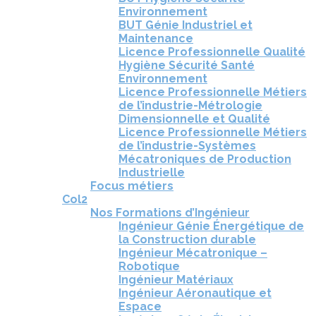
Environnement
BUT Génie Industriel et
Maintenance
Licence Professionnelle Qualité
Hygiène Sécurité Santé
Environnement
Licence Professionnelle Métiers
de l’industrie-Métrologie
Dimensionnelle et Qualité
Licence Professionnelle Métiers
de l’industrie-Systèmes
Mécatroniques de Production
Industrielle
Focus métiers
Col2
Nos Formations d’Ingénieur
Ingénieur Génie Énergétique de
la Construction durable
Ingénieur Mécatronique –
Robotique
Ingénieur Matériaux
Ingénieur Aéronautique et
Espace