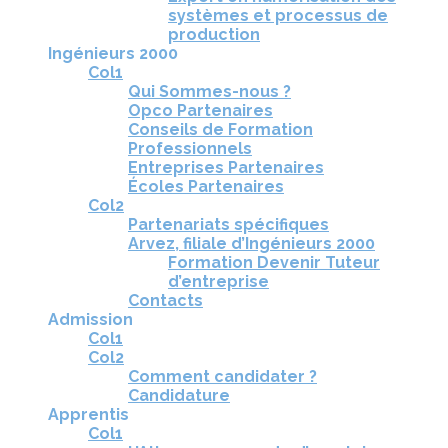
systèmes et processus de
production
Ingénieurs 2000
Col1
Qui Sommes-nous ?
Opco Partenaires
Conseils de Formation
Professionnels
Entreprises Partenaires
Écoles Partenaires
Col2
Partenariats spécifiques
Arvez, filiale d’Ingénieurs 2000
Formation Devenir Tuteur
d’entreprise
Contacts
Admission
Col1
Col2
Comment candidater ?
Candidature
Apprentis
Col1