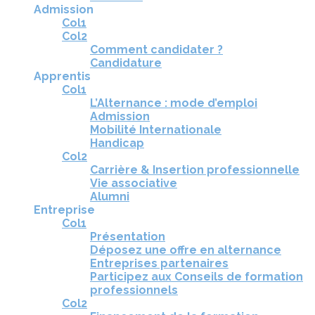
Admission
Col1
Col2
Comment candidater ?
Candidature
Apprentis
Col1
L’Alternance : mode d’emploi
Admission
Mobilité Internationale
Handicap
Col2
Carrière & Insertion professionnelle
Vie associative
Alumni
Entreprise
Col1
Présentation
Déposez une offre en alternance
Entreprises partenaires
Participez aux Conseils de formation
professionnels
Col2