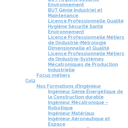
Environnement
BUT Génie Industriel et
Maintenance
Licence Professionnelle Qualité
Hygiène Sécurité Santé
Environnement
Licence Professionnelle Métiers
de l’industrie-Métrologie
Dimensionnelle et Qualité
Licence Professionnelle Métiers
de l’industrie-Systèmes
Mécatroniques de Production
Industrielle
Focus métiers
Col2
Nos Formations d’Ingénieur
Ingénieur Génie Énergétique de
la Construction durable
Ingénieur Mécatronique –
Robotique
Ingénieur Matériaux
Ingénieur Aéronautique et
Espace