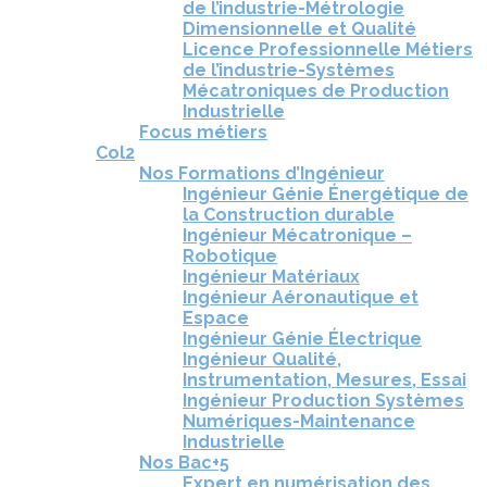
de l’industrie-Métrologie
Dimensionnelle et Qualité
Licence Professionnelle Métiers
de l’industrie-Systèmes
Mécatroniques de Production
Industrielle
Focus métiers
Col2
Nos Formations d’Ingénieur
Ingénieur Génie Énergétique de
la Construction durable
Ingénieur Mécatronique –
Robotique
Ingénieur Matériaux
Ingénieur Aéronautique et
Espace
Ingénieur Génie Électrique
Ingénieur Qualité,
Instrumentation, Mesures, Essai
Ingénieur Production Systèmes
Numériques-Maintenance
Industrielle
Nos Bac+5
Expert en numérisation des