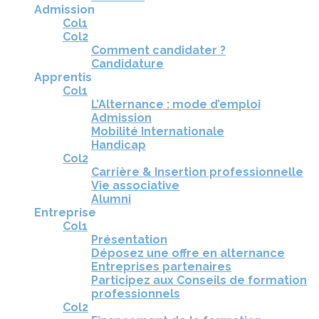
Admission
Col1
Col2
Comment candidater ?
Candidature
Apprentis
Col1
L’Alternance : mode d’emploi
Admission
Mobilité Internationale
Handicap
Col2
Carrière & Insertion professionnelle
Vie associative
Alumni
Entreprise
Col1
Présentation
Déposez une offre en alternance
Entreprises partenaires
Participez aux Conseils de formation
professionnels
Col2