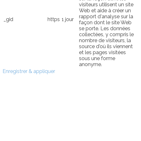
visiteurs utilisent un site
Web et aide à créer un
rapport d'analyse sur la
_gid
https
1 jour
façon dont le site Web
se porte. Les données
collectées, y compris le
nombre de visiteurs, la
source d'où ils viennent
et les pages visitées
sous une forme
anonyme.
Enregistrer & appliquer
Sign In
The password must have a
minimum of 8 characters of numbers and letters, contain
at least 1 capital letter