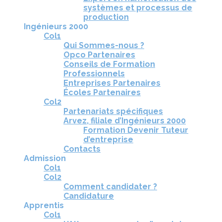
systèmes et processus de
production
Ingénieurs 2000
Col1
Qui Sommes-nous ?
Opco Partenaires
Conseils de Formation
Professionnels
Entreprises Partenaires
Écoles Partenaires
Col2
Partenariats spécifiques
Arvez, filiale d’Ingénieurs 2000
Formation Devenir Tuteur
d’entreprise
Contacts
Admission
Col1
Col2
Comment candidater ?
Candidature
Apprentis
Col1