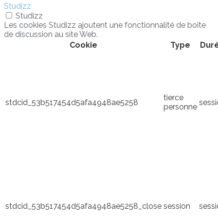
Studizz
Studizz
Les cookies Studizz ajoutent une fonctionnalité de boîte
de discussion au site Web.
Cookie
Type
Dur
tierce
stdcid_53b517454d5afa4948ae5258
sess
personne
stdcid_53b517454d5afa4948ae5258_close
session
sess