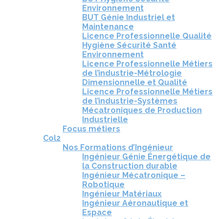
Environnement
BUT Génie Industriel et
Maintenance
Licence Professionnelle Qualité
Hygiène Sécurité Santé
Environnement
Licence Professionnelle Métiers
de l’industrie-Métrologie
Dimensionnelle et Qualité
Licence Professionnelle Métiers
de l’industrie-Systèmes
Mécatroniques de Production
Industrielle
Focus métiers
Col2
Nos Formations d’Ingénieur
Ingénieur Génie Énergétique de
la Construction durable
Ingénieur Mécatronique –
Robotique
Ingénieur Matériaux
Ingénieur Aéronautique et
Espace