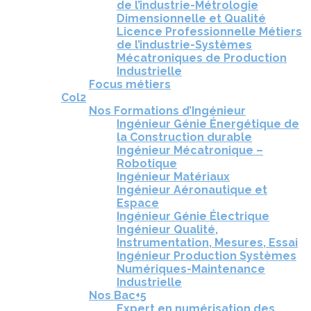
de l’industrie-Métrologie
Dimensionnelle et Qualité
Licence Professionnelle Métiers
de l’industrie-Systèmes
Mécatroniques de Production
Industrielle
Focus métiers
Col2
Nos Formations d’Ingénieur
Ingénieur Génie Énergétique de
la Construction durable
Ingénieur Mécatronique –
Robotique
Ingénieur Matériaux
Ingénieur Aéronautique et
Espace
Ingénieur Génie Électrique
Ingénieur Qualité,
Instrumentation, Mesures, Essai
Ingénieur Production Systèmes
Numériques-Maintenance
Industrielle
Nos Bac+5
Expert en numérisation des