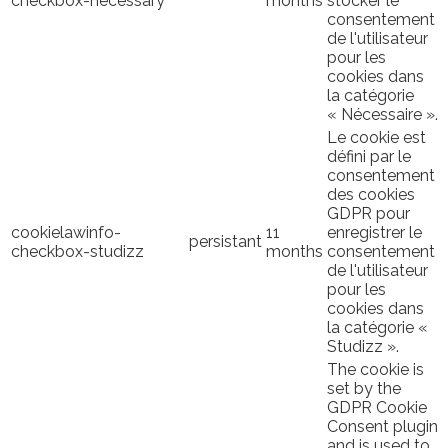
checkbox-necessary
months
stocker le
consentement
de l'utilisateur
pour les
cookies dans
la catégorie
« Nécessaire ».
Le cookie est
défini par le
consentement
des cookies
GDPR pour
cookielawinfo-
11
enregistrer le
persistant
checkbox-studizz
months
consentement
de l'utilisateur
pour les
cookies dans
la catégorie «
Studizz ».
The cookie is
set by the
GDPR Cookie
Consent plugin
and is used to