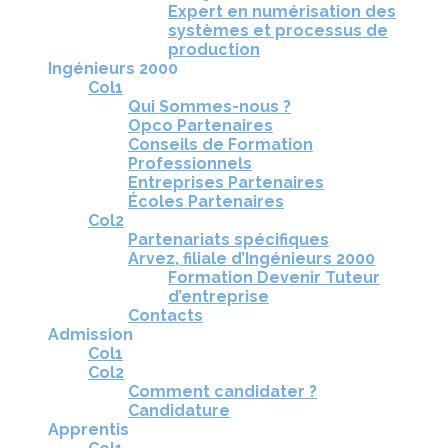
Expert en numérisation des
systèmes et processus de
production
Ingénieurs 2000
Col1
Qui Sommes-nous ?
Opco Partenaires
Conseils de Formation
Professionnels
Entreprises Partenaires
Écoles Partenaires
Col2
Partenariats spécifiques
Arvez, filiale d’Ingénieurs 2000
Formation Devenir Tuteur
d’entreprise
Contacts
Admission
Col1
Col2
Comment candidater ?
Candidature
Apprentis