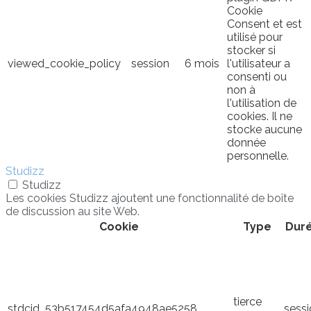
Cookie
Consent et est
utilisé pour
stocker si
viewed_cookie_policy
session
6 mois
l'utilisateur a
consenti ou
non à
l'utilisation de
cookies. Il ne
stocke aucune
donnée
personnelle.
Studizz
Studizz
Les cookies Studizz ajoutent une fonctionnalité de boîte
de discussion au site Web.
Cookie
Type
Dur
tierce
stdcid_53b517454d5afa4948ae5258
sess