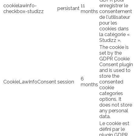
cookielawinfo-
11
enregistrer le
persistant
checkbox-studizz
months
consentement
de l'utilisateur
pour les
cookies dans
la catégorie «
Studizz ».
The cookie is
set by the
GDPR Cookie
Consent plugin
and is used to
store the
6
CookieLawInfoConsent
session
consented
months
cookie
categories
options. It
does not store
any personal
data.
Le cookie est
défini par le
plugin GDPR