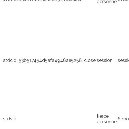
personne
stdcid_53b517454d5afa4948ae5258_close
session
sess
tierce
stdvid
6 mo
personne