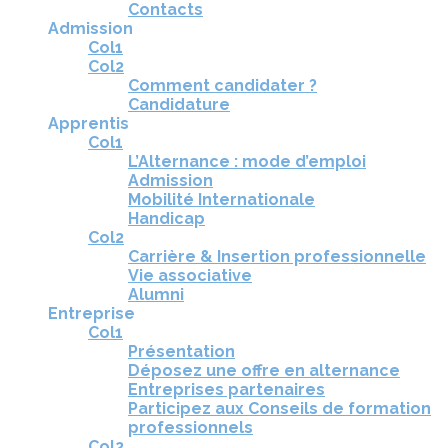
Contacts
Admission
Col1
Col2
Comment candidater ?
Candidature
Apprentis
Col1
L’Alternance : mode d’emploi
Admission
Mobilité Internationale
Handicap
Col2
Carrière & Insertion professionnelle
Vie associative
Alumni
Entreprise
Col1
Présentation
Déposez une offre en alternance
Entreprises partenaires
Participez aux Conseils de formation
professionnels
Col2