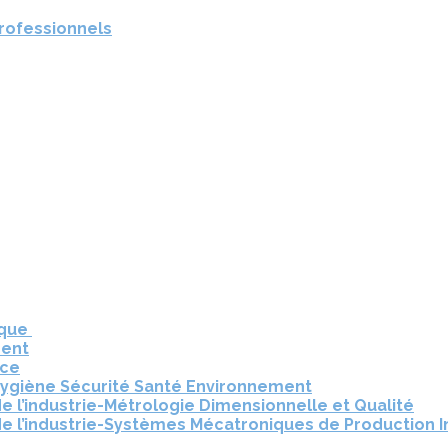
professionnels
ique
ment
nce
Hygiène Sécurité Santé Environnement
e l’industrie-Métrologie Dimensionnelle et Qualité
e l’industrie-Systèmes Mécatroniques de Production I