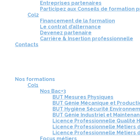
Entreprises partenaires
Participez aux Conseils de formation 
Col2
Financement de la formation
Le contrat d’alternance
Devenez partenaire
Carrière & Insertion professionnelle
Contacts
RÉUNIONS D'INFORMATION
CANDIDATURE
TÉLÉCHARGEZ LA BROCHURE
Nos formations
Col1
Nos Bac+3
BUT Mesures Physiques
BUT Génie Mécanique et Product
BUT Hygiène Sécurité Environne
BUT Génie Industriel et Maintena
Licence Professionnelle Qualité 
Licence Professionnelle Métiers d
Licence Professionnelle Métiers d
Focus métiers