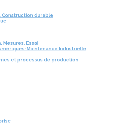
a Construction durable
que
e
, Mesures, Essai
umériques-Maintenance Industrielle
èmes et processus de production
prise