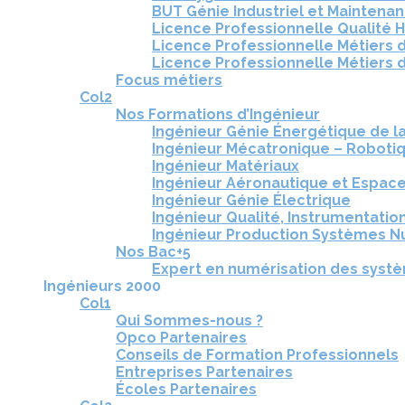
BUT Génie Industriel et Maintena
Licence Professionnelle Qualité 
Licence Professionnelle Métiers d
Licence Professionnelle Métiers d
Focus métiers
Col2
Nos Formations d’Ingénieur
Ingénieur Génie Énergétique de l
Ingénieur Mécatronique – Roboti
Ingénieur Matériaux
Ingénieur Aéronautique et Espac
Ingénieur Génie Électrique
Ingénieur Qualité, Instrumentation
Ingénieur Production Systèmes N
Nos Bac+5
Expert en numérisation des syst
Ingénieurs 2000
Col1
Qui Sommes-nous ?
Opco Partenaires
Conseils de Formation Professionnels
Entreprises Partenaires
Écoles Partenaires