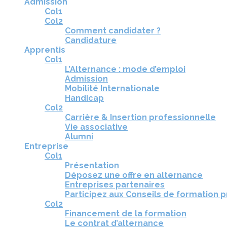
Admission
Col1
Col2
Comment candidater ?
Candidature
Apprentis
Col1
L’Alternance : mode d’emploi
Admission
Mobilité Internationale
Handicap
Col2
Carrière & Insertion professionnelle
Vie associative
Alumni
Entreprise
Col1
Présentation
Déposez une offre en alternance
Entreprises partenaires
Participez aux Conseils de formation 
Col2
Financement de la formation
Le contrat d’alternance