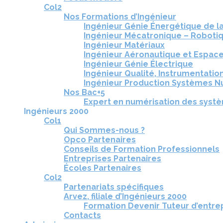
Col2
Nos Formations d’Ingénieur
Ingénieur Génie Énergétique de l
Ingénieur Mécatronique – Roboti
Ingénieur Matériaux
Ingénieur Aéronautique et Espac
Ingénieur Génie Électrique
Ingénieur Qualité, Instrumentation
Ingénieur Production Systèmes N
Nos Bac+5
Expert en numérisation des syst
Ingénieurs 2000
Col1
Qui Sommes-nous ?
Opco Partenaires
Conseils de Formation Professionnels
Entreprises Partenaires
Écoles Partenaires
Col2
Partenariats spécifiques
Arvez, filiale d’Ingénieurs 2000
Formation Devenir Tuteur d’entre
Contacts