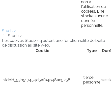
non à
l'utilisation de
cookies. Il ne
stocke aucune
donnée
personnelle.
Studizz
Studizz
Les cookies Studizz ajoutent une fonctionnalité de boîte
de discussion au site Web.
Cookie
Type
Dur
tierce
stdcid_53b517454d5afa4948ae5258
sess
personne