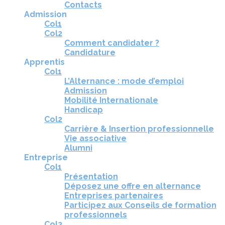
Contacts
Admission
Col1
Col2
Comment candidater ?
Candidature
Apprentis
Col1
L’Alternance : mode d’emploi
Admission
Mobilité Internationale
Handicap
Col2
Carrière & Insertion professionnelle
Vie associative
Alumni
Entreprise
Col1
Présentation
Déposez une offre en alternance
Entreprises partenaires
Participez aux Conseils de formation
professionnels
Col2