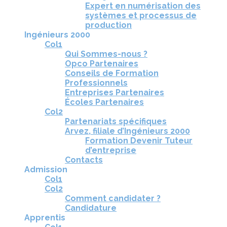
Expert en numérisation des
systèmes et processus de
production
Ingénieurs 2000
Col1
Qui Sommes-nous ?
Opco Partenaires
Conseils de Formation
Professionnels
Entreprises Partenaires
Écoles Partenaires
Col2
Partenariats spécifiques
Arvez, filiale d’Ingénieurs 2000
Formation Devenir Tuteur
d’entreprise
Contacts
Admission
Col1
Col2
Comment candidater ?
Candidature
Apprentis