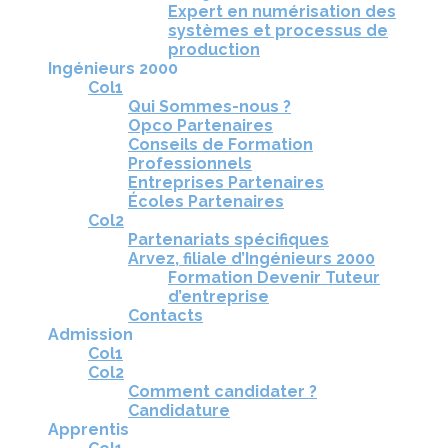
Expert en numérisation des
systèmes et processus de
production
Ingénieurs 2000
Col1
Qui Sommes-nous ?
Opco Partenaires
Conseils de Formation
Professionnels
Entreprises Partenaires
Écoles Partenaires
Col2
Partenariats spécifiques
Arvez, filiale d’Ingénieurs 2000
Formation Devenir Tuteur
d’entreprise
Contacts
Admission
Col1
Col2
Comment candidater ?
Candidature
Apprentis