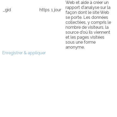
Web et aide à créer un
rapport d'analyse sur la
_gid
https
1 jour
façon dont le site Web
se porte. Les données
collectées, y compris le
nombre de visiteurs, la
source d'où ils viennent
et les pages visitées
sous une forme
anonyme.
Enregistrer & appliquer
Sign In
The password must have a
minimum of 8 characters of numbers and letters, contain
at least 1 capital letter
I want to sign up as instructor