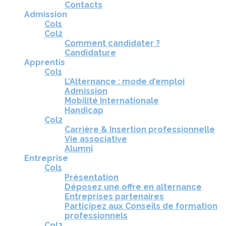
Contacts
Admission
Col1
Col2
Comment candidater ?
Candidature
Apprentis
Col1
L’Alternance : mode d’emploi
Admission
Mobilité Internationale
Handicap
Col2
Carrière & Insertion professionnelle
Vie associative
Alumni
Entreprise
Col1
Présentation
Déposez une offre en alternance
Entreprises partenaires
Participez aux Conseils de formation
professionnels
Col2