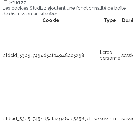
Studizz
Les cookies Studizz ajoutent une fonctionnalité de boîte
de discussion au site Web.
Cookie
Type
Dur
tierce
stdcid_53b517454d5afa4948ae5258
sess
personne
stdcid_53b517454d5afa4948ae5258_close
session
sess