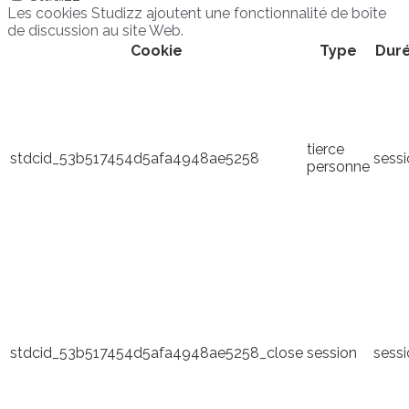
Les cookies Studizz ajoutent une fonctionnalité de boîte
de discussion au site Web.
Cookie
Type
Dur
tierce
stdcid_53b517454d5afa4948ae5258
sess
personne
stdcid_53b517454d5afa4948ae5258_close
session
sess