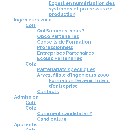
Expert en numérisation des
systèmes et processus de
production
Ingénieurs 2000
Col1
Qui Sommes-nous ?
Opco Partenaires
Conseils de Formation
Professionnels
Entreprises Partenaires
Écoles Partenaires
Col2
Partenariats spécifiques
Arvez, filiale d’Ingénieurs 2000
Formation Devenir Tuteur
d’entreprise
Contacts
Admission
Col1
Col2
Comment candidater ?
Candidature
Apprentis