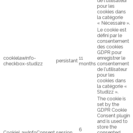
de l'utilisateur
pour les
cookies dans
la catégorie
« Nécessaire ».
Le cookie est
défini par le
consentement
des cookies
GDPR pour
cookielawinfo-
11
enregistrer le
persistant
checkbox-studizz
months
consentement
de l'utilisateur
pour les
cookies dans
la catégorie «
Studizz ».
The cookie is
set by the
GDPR Cookie
Consent plugin
and is used to
store the
6
CookieLawInfoConsent
session
consented