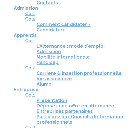
Contacts
Admission
Col1
Col2
Comment candidater ?
Candidature
Apprentis
Col1
L’Alternance : mode d’emploi
Admission
Mobilité Internationale
Handicap
Col2
Carrière & Insertion professionnelle
Vie associative
Alumni
Entreprise
Col1
Présentation
Déposez une offre en alternance
Entreprises partenaires
Participez aux Conseils de formation
professionnels
Col2