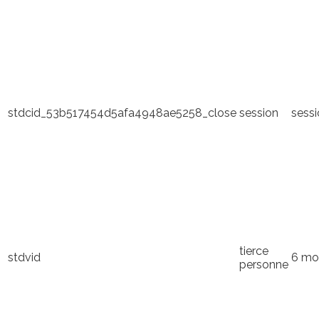
stdcid_53b517454d5afa4948ae5258_close
session
sess
tierce
stdvid
6 mo
personne