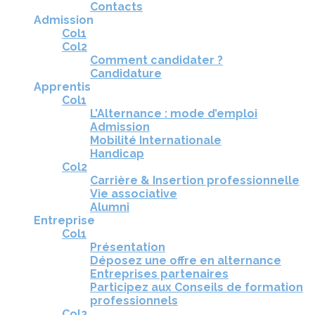
Contacts
Admission
Col1
Col2
Comment candidater ?
Candidature
Apprentis
Col1
L’Alternance : mode d’emploi
Admission
Mobilité Internationale
Handicap
Col2
Carrière & Insertion professionnelle
Vie associative
Alumni
Entreprise
Col1
Présentation
Déposez une offre en alternance
Entreprises partenaires
Participez aux Conseils de formation
professionnels
Col2