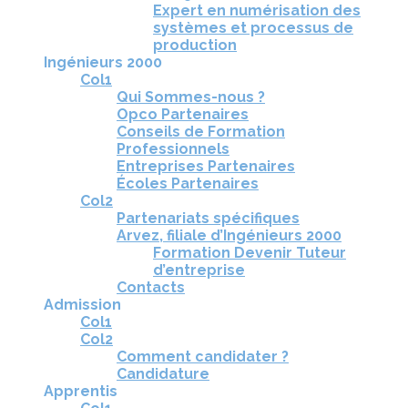
Expert en numérisation des
systèmes et processus de
production
Ingénieurs 2000
Col1
Qui Sommes-nous ?
Opco Partenaires
Conseils de Formation
Professionnels
Entreprises Partenaires
Écoles Partenaires
Col2
Partenariats spécifiques
Arvez, filiale d’Ingénieurs 2000
Formation Devenir Tuteur
d’entreprise
Contacts
Admission
Col1
Col2
Comment candidater ?
Candidature
Apprentis