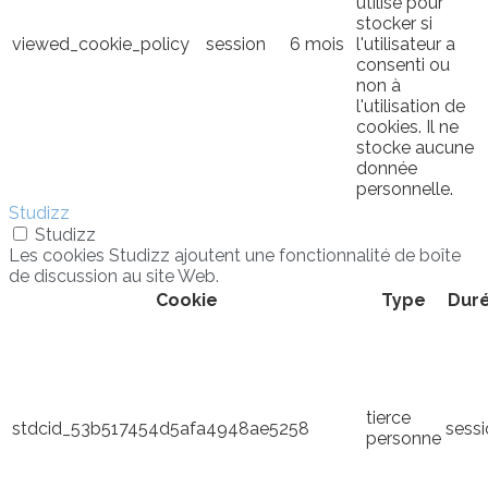
utilisé pour
stocker si
viewed_cookie_policy
session
6 mois
l'utilisateur a
consenti ou
non à
l'utilisation de
cookies. Il ne
stocke aucune
donnée
personnelle.
Studizz
Studizz
Les cookies Studizz ajoutent une fonctionnalité de boîte
de discussion au site Web.
Cookie
Type
Dur
tierce
stdcid_53b517454d5afa4948ae5258
sess
personne