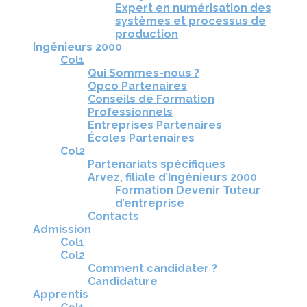
Expert en numérisation des
systèmes et processus de
production
Ingénieurs 2000
Col1
Qui Sommes-nous ?
Opco Partenaires
Conseils de Formation
Professionnels
Entreprises Partenaires
Écoles Partenaires
Col2
Partenariats spécifiques
Arvez, filiale d’Ingénieurs 2000
Formation Devenir Tuteur
d’entreprise
Contacts
Admission
Col1
Col2
Comment candidater ?
Candidature
Apprentis