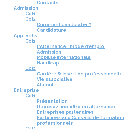
Contacts
Admission
Col1
Col2
Comment candidater ?
Candidature
Apprentis
Col1
L’Alternance : mode d’emploi
Admission
Mobilité Internationale
Handicap
Col2
Carrière & Insertion professionnelle
Vie associative
Alumni
Entreprise
Col1
Présentation
Déposez une offre en alternance
Entreprises partenaires
Participez aux Conseils de formation
professionnels
Col2