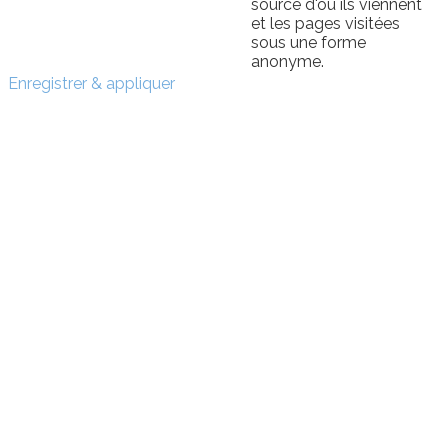
source d'où ils viennent
et les pages visitées
sous une forme
anonyme.
Enregistrer & appliquer
Sign In
The password must have a
minimum of 8 characters of numbers and letters, contain
at least 1 capital letter
I want to sign up as instructor
Se souvenir de moi
Sign In
S'inscrire
Restaurer le mot de passe