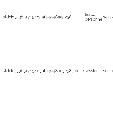
tierce
stdcid_53b517454d5afa4948ae5258
sess
personne
stdcid_53b517454d5afa4948ae5258_close
session
sess