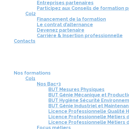
Entreprises partenaires
Participez aux Conseils de formation 
Col2
Financement de la formation
Le contrat d’alternance
Devenez partenaire
Carrière & Insertion professionnelle
Contacts
RÉUNIONS D'INFORMATION
CANDIDATURE
TÉLÉCHARGEZ LA BROCHURE
Nos formations
Col1
Nos Bac+3
BUT Mesures Physiques
BUT Génie Mécanique et Product
BUT Hygiène Sécurité Environne
BUT Génie Industriel et Maintena
Licence Professionnelle Qualité 
Licence Professionnelle Métiers d
Licence Professionnelle Métiers d
Focus métiers