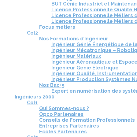
BUT Génie Industriel et Maintena
Licence Professionnelle Qualité 
Licence Professionnelle Métiers d
Licence Professionnelle Métiers d
Focus métiers
Col2
Nos Formations d’Ingénieur
Ingénieur Génie Énergétique de l
Ingénieur Mécatronique – Roboti
Ingénieur Matériaux
Ingénieur Aéronautique et Espac
Ingénieur Génie Électrique
Ingénieur Qualité, Instrumentation
Ingénieur Production Systèmes N
Nos Bac+5
Expert en numérisation des syst
Ingénieurs 2000
Col1
Qui Sommes-nous ?
Opco Partenaires
Conseils de Formation Professionnels
Entreprises Partenaires
Écoles Partenaires