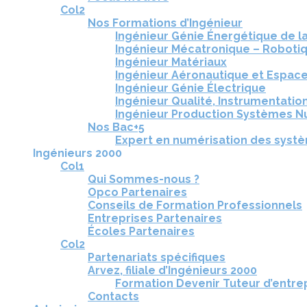
Col2
Nos Formations d’Ingénieur
Ingénieur Génie Énergétique de l
Ingénieur Mécatronique – Roboti
Ingénieur Matériaux
Ingénieur Aéronautique et Espac
Ingénieur Génie Électrique
Ingénieur Qualité, Instrumentation
Ingénieur Production Systèmes N
Nos Bac+5
Expert en numérisation des syst
Ingénieurs 2000
Col1
Qui Sommes-nous ?
Opco Partenaires
Conseils de Formation Professionnels
Entreprises Partenaires
Écoles Partenaires
Col2
Partenariats spécifiques
Arvez, filiale d’Ingénieurs 2000
Formation Devenir Tuteur d’entre
Contacts