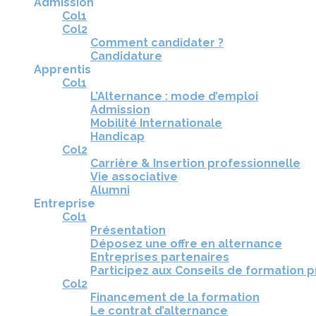
Admission
Col1
Col2
Comment candidater ?
Candidature
Apprentis
Col1
L’Alternance : mode d’emploi
Admission
Mobilité Internationale
Handicap
Col2
Carrière & Insertion professionnelle
Vie associative
Alumni
Entreprise
Col1
Présentation
Déposez une offre en alternance
Entreprises partenaires
Participez aux Conseils de formation 
Col2
Financement de la formation
Le contrat d’alternance