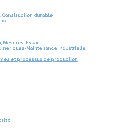
a Construction durable
que
e
, Mesures, Essai
umériques-Maintenance Industrielle
èmes et processus de production
prise