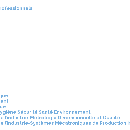
professionnels
ique
ment
nce
Hygiène Sécurité Santé Environnement
e l’industrie-Métrologie Dimensionnelle et Qualité
e l’industrie-Systèmes Mécatroniques de Production I