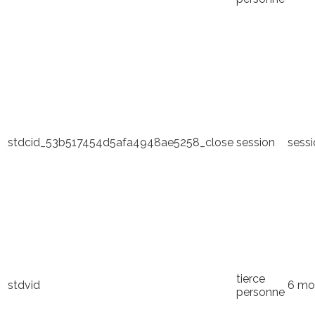
stdcid_53b517454d5afa4948ae5258_close
session
sess
tierce
stdvid
6 mo
personne