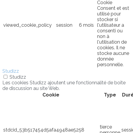
Cookie
Consent et est
utilisé pour
stocker si
viewed_cookie_policy
session
6 mois
l'utilisateur a
consenti ou
non à
l'utilisation de
cookies. Il ne
stocke aucune
donnée
personnelle.
Studizz
Studizz
Les cookies Studizz ajoutent une fonctionnalité de boîte
de discussion au site Web.
Cookie
Type
Dur
tierce
stdcid_53b517454d5afa4948ae5258
sess
personne