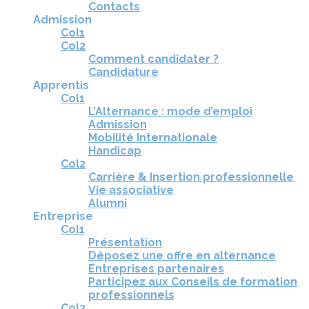
Contacts
Admission
Col1
Col2
Comment candidater ?
Candidature
Apprentis
Col1
L’Alternance : mode d’emploi
Admission
Mobilité Internationale
Handicap
Col2
Carrière & Insertion professionnelle
Vie associative
Alumni
Entreprise
Col1
Présentation
Déposez une offre en alternance
Entreprises partenaires
Participez aux Conseils de formation
professionnels
Col2