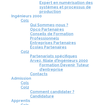
Expert en numérisation des
systèmes et processus de
production
Ingénieurs 2000
Col1
Qui Sommes-nous ?
Opco Partenaires
Conseils de Formation
Professionnels
Entreprises Partenaires
Écoles Partenaires
Col2
Partenariats spécifiques
Arvez, filiale d’Ingénieurs 2000
Formation Devenir Tuteur
d’entreprise
Contacts
Admission
Col1
Col2
Comment candidater ?
Candidature
Apprentis