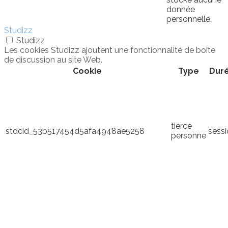
donnée
personnelle.
Studizz
Studizz
Les cookies Studizz ajoutent une fonctionnalité de boîte
de discussion au site Web.
Cookie
Type
Dur
tierce
stdcid_53b517454d5afa4948ae5258
sess
personne