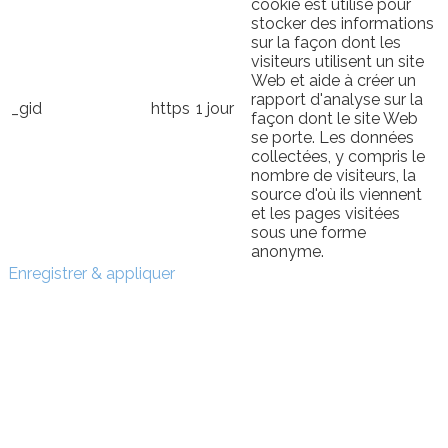
cookie est utilisé pour
stocker des informations
sur la façon dont les
visiteurs utilisent un site
Web et aide à créer un
rapport d'analyse sur la
_gid
https
1 jour
façon dont le site Web
se porte. Les données
collectées, y compris le
nombre de visiteurs, la
source d'où ils viennent
et les pages visitées
sous une forme
anonyme.
Enregistrer & appliquer
Sign In
The password must have a
minimum of 8 characters of numbers and letters, contain
at least 1 capital letter