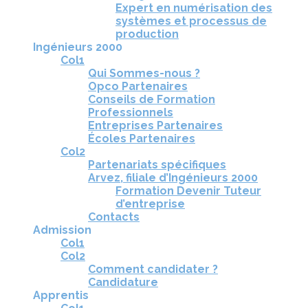
Expert en numérisation des
systèmes et processus de
production
Ingénieurs 2000
Col1
Qui Sommes-nous ?
Opco Partenaires
Conseils de Formation
Professionnels
Entreprises Partenaires
Écoles Partenaires
Col2
Partenariats spécifiques
Arvez, filiale d’Ingénieurs 2000
Formation Devenir Tuteur
d’entreprise
Contacts
Admission
Col1
Col2
Comment candidater ?
Candidature
Apprentis