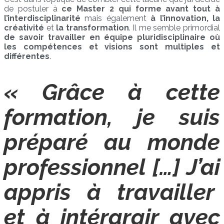
de postuler à
ce Master 2 qui forme avant tout à
l’interdisciplinarité
mais également
à l’innovation, la
créativité
et
la transformation
. Il me semble primordial
de savoir travailler en équipe pluridisciplinaire où
les compétences et visions sont multiples et
différentes
.
« Grâce à cette
formation, je suis
préparé au monde
professionnel […] J’ai
appris à travailler
et à intérargir avec