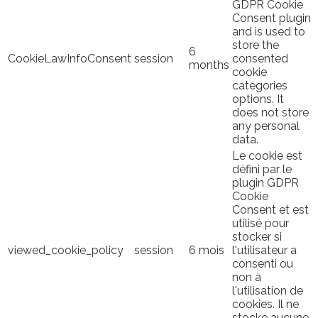
GDPR Cookie
Consent plugin
and is used to
store the
6
CookieLawInfoConsent
session
consented
months
cookie
categories
options. It
does not store
any personal
data.
Le cookie est
défini par le
plugin GDPR
Cookie
Consent et est
utilisé pour
stocker si
viewed_cookie_policy
session
6 mois
l'utilisateur a
consenti ou
non à
l'utilisation de
cookies. Il ne
stocke aucune