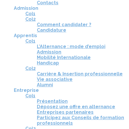
Contacts
Admission
Col1
Col2
Comment candidater ?
Candidature
Apprentis
Col1
L’Alternance : mode d’emploi
Admission
Mobilité Internationale
Handicap
Col2
Carrière & Insertion professionnelle
Vie associative
Alumni
Entreprise
Col1
Présentation
Déposez une offre en alternance
Entreprises partenaires
Participez aux Conseils de formation
professionnels
Col2