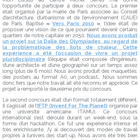
l’opportunité de participer à deux concours. Le premier
était organisé par la mairie de Paris associée au Conseil
d’architecture, d’urbanisme et de l’environnement (CAUE)
de Paris. Baptisé
«
Vers Paris 2050
»
, l’idée était de
proposer une vision de ce que pourraient devenir certains
quartiers de notre capitale en 2050.
Nous avons produit
un projet sur la Dalle des Olympiades, au regard de
la problématique des îlots de chaleur
.
Cette
expérience a été l’occasion de vivre un projet
pluridisciplinaire
(l’équipe était composée d’ingénieurs,
d’une architecte et d’une géographe) sur un temps assez
long (plus de 6 mois). Nous avons produit des maquettes,
des posters au format A0, un podcast… Nous sommes
donc fiers que notre travail ait été reconnu et apprécié. Ce
projet a remporté le deuxième prix du concours.
Le second concours était d’un format totalement différent.
Il s’agissait de l’
IFTP (Invent For The Planet)
organisé par
une université américaine (TAMU). Ce concours
international s’est déroulé durant un week-end, sous la
forme d’un hackathon. Ce fut une expérience intense et
très enrichissante. J’y ai découvert des modes de travail
propres à l’univers des start-up. Nous avons été très bien