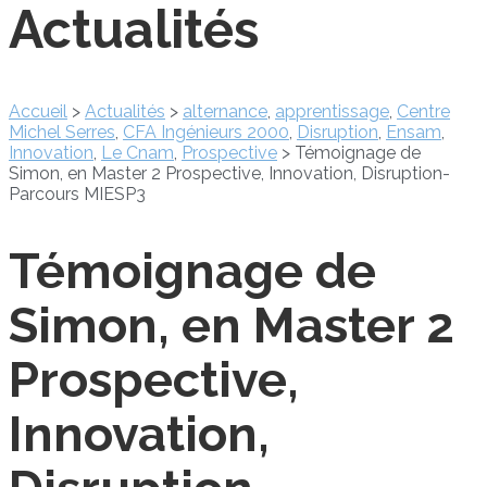
Actualités
Accueil
>
Actualités
>
alternance
,
apprentissage
,
Centre
Michel Serres
,
CFA Ingénieurs 2000
,
Disruption
,
Ensam
,
Innovation
,
Le Cnam
,
Prospective
>
Témoignage de
Simon, en Master 2 Prospective, Innovation, Disruption-
Parcours MIESP3
Témoignage de
Simon, en Master 2
Prospective,
Innovation,