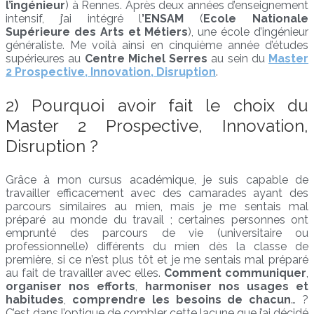
l’ingénieur
) à Rennes. Après deux années d’enseignement
intensif, j’ai intégré l
’ENSAM
(
Ecole Nationale
Supérieure des Arts et Métiers
), une école d’ingénieur
généraliste. Me voilà ainsi en cinquième année d’études
supérieures au
Centre Michel Serres
au sein du
Master
2 Prospective, Innovation, Disruption
.
2) Pourquoi avoir fait le choix du
Master 2 Prospective, Innovation,
Disruption ?
Grâce à mon cursus académique, je suis capable de
travailler efficacement avec des camarades ayant des
parcours similaires au mien, mais je me sentais mal
préparé au monde du travail ; certaines personnes ont
emprunté des parcours de vie (universitaire ou
professionnelle) différents du mien dès la classe de
première, si ce n’est plus tôt et je me sentais mal préparé
au fait de travailler avec elles.
Comment communiquer
,
organiser nos efforts
,
harmoniser nos usages et
habitudes
,
comprendre les besoins de chacun
… ?
C’est dans l’optique de combler cette lacune que j’ai décidé