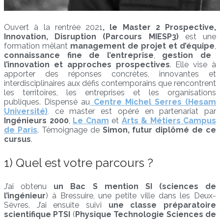
Ouvert à la rentrée 2021
, le Master 2 Prospective,
Innovation, Disruption (Parcours MIESP3)
est une
formation mêlant
management de projet et d’équipe
,
connaissance fine de l’entreprise
,
gestion de
l’innovation et approches prospectives
. Elle vise à
apporter des réponses concrètes, innovantes et
interdisciplinaires aux défis contemporains que rencontrent
les territoires, les entreprises et les organisations
publiques. Dispensé au
Centre Michel Serres (Hesam
Université)
,
ce master est opéré en partenariat par
Ingénieurs 2000
,
Le Cnam
et
Arts & Métiers Campus
de Paris
. Témoignage de
Simon, futur diplômé de ce
cursus
.
1) Quel est votre parcours ?
J’ai obtenu
un Bac S mention SI (sciences de
l’ingénieur
) à Bressuire, une petite ville dans les Deux-
Sèvres. J’ai ensuite suivi
une classe préparatoire
scientifique PTSI
(
Physique Technologie Sciences de