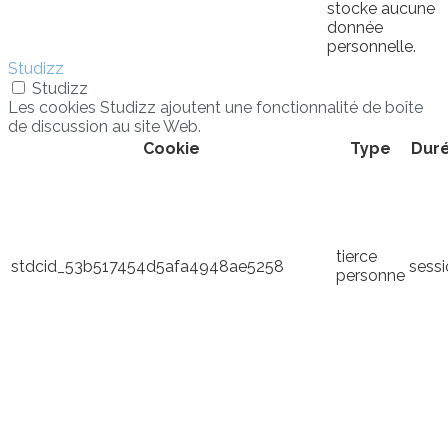
stocke aucune
donnée
personnelle.
Studizz
Studizz
Les cookies Studizz ajoutent une fonctionnalité de boîte
de discussion au site Web.
Cookie
Type
Dur
tierce
stdcid_53b517454d5afa4948ae5258
sess
personne