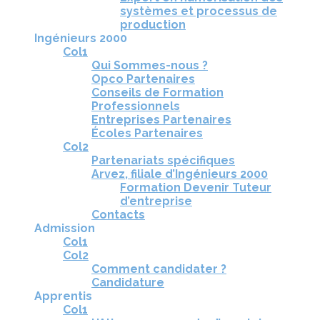
systèmes et processus de
production
Ingénieurs 2000
Col1
Qui Sommes-nous ?
Opco Partenaires
Conseils de Formation
Professionnels
Entreprises Partenaires
Écoles Partenaires
Col2
Partenariats spécifiques
Arvez, filiale d’Ingénieurs 2000
Formation Devenir Tuteur
d’entreprise
Contacts
Admission
Col1
Col2
Comment candidater ?
Candidature
Apprentis
Col1