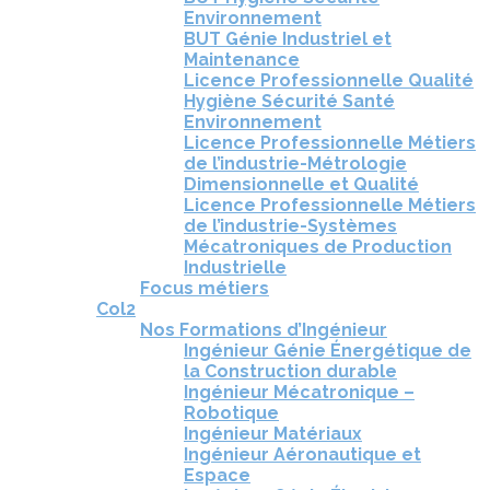
Environnement
BUT Génie Industriel et
Maintenance
Licence Professionnelle Qualité
Hygiène Sécurité Santé
Environnement
Licence Professionnelle Métiers
de l’industrie-Métrologie
Dimensionnelle et Qualité
Licence Professionnelle Métiers
de l’industrie-Systèmes
Mécatroniques de Production
Industrielle
Focus métiers
Col2
Nos Formations d’Ingénieur
Ingénieur Génie Énergétique de
la Construction durable
Ingénieur Mécatronique –
Robotique
Ingénieur Matériaux
Ingénieur Aéronautique et
Espace