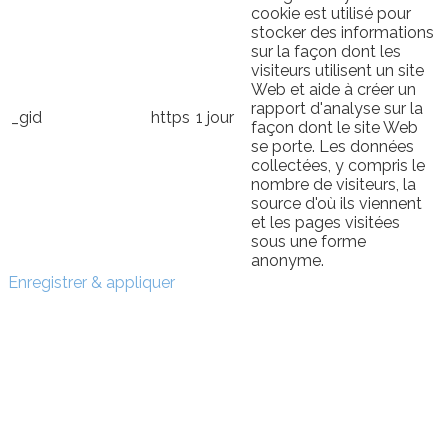
cookie est utilisé pour
stocker des informations
sur la façon dont les
visiteurs utilisent un site
Web et aide à créer un
rapport d'analyse sur la
_gid
https
1 jour
façon dont le site Web
se porte. Les données
collectées, y compris le
nombre de visiteurs, la
source d'où ils viennent
et les pages visitées
sous une forme
anonyme.
Enregistrer & appliquer
Sign In
The password must have a
minimum of 8 characters of numbers and letters, contain
at least 1 capital letter