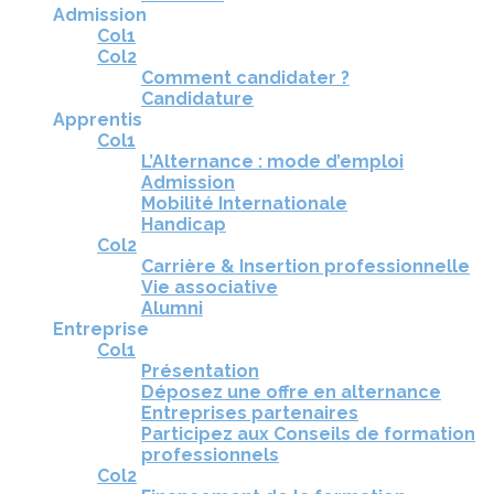
Admission
Col1
Col2
Comment candidater ?
Candidature
Apprentis
Col1
L’Alternance : mode d’emploi
Admission
Mobilité Internationale
Handicap
Col2
Carrière & Insertion professionnelle
Vie associative
Alumni
Entreprise
Col1
Présentation
Déposez une offre en alternance
Entreprises partenaires
Participez aux Conseils de formation
professionnels
Col2