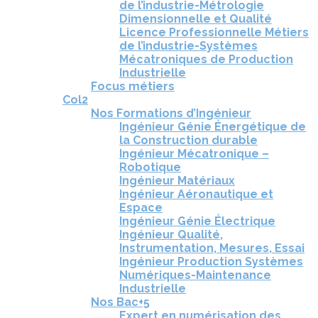
de l’industrie-Métrologie
Dimensionnelle et Qualité
Licence Professionnelle Métiers
de l’industrie-Systèmes
Mécatroniques de Production
Industrielle
Focus métiers
Col2
Nos Formations d’Ingénieur
Ingénieur Génie Énergétique de
la Construction durable
Ingénieur Mécatronique –
Robotique
Ingénieur Matériaux
Ingénieur Aéronautique et
Espace
Ingénieur Génie Électrique
Ingénieur Qualité,
Instrumentation, Mesures, Essai
Ingénieur Production Systèmes
Numériques-Maintenance
Industrielle
Nos Bac+5
Expert en numérisation des