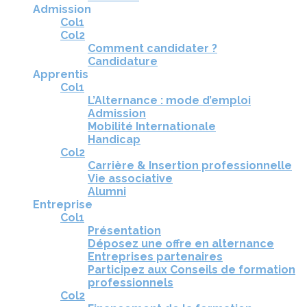
Admission
Col1
Col2
Comment candidater ?
Candidature
Apprentis
Col1
L’Alternance : mode d’emploi
Admission
Mobilité Internationale
Handicap
Col2
Carrière & Insertion professionnelle
Vie associative
Alumni
Entreprise
Col1
Présentation
Déposez une offre en alternance
Entreprises partenaires
Participez aux Conseils de formation
professionnels
Col2