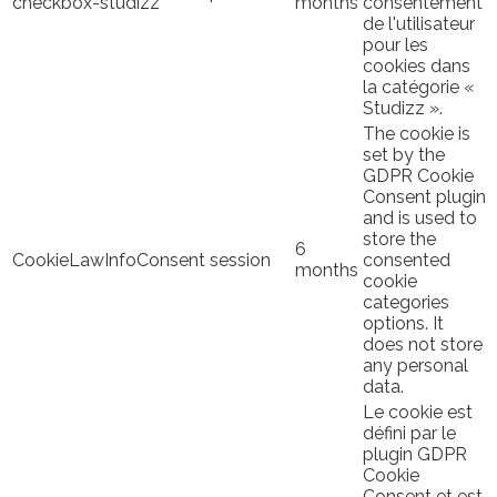
checkbox-studizz
months
consentement
de l'utilisateur
pour les
cookies dans
la catégorie «
Studizz ».
The cookie is
set by the
GDPR Cookie
Consent plugin
and is used to
store the
6
CookieLawInfoConsent
session
consented
months
cookie
categories
options. It
does not store
any personal
data.
Le cookie est
défini par le
plugin GDPR
Cookie
Consent et est