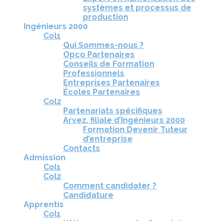
systèmes et processus de
production
Ingénieurs 2000
Col1
Qui Sommes-nous ?
Opco Partenaires
Conseils de Formation
Professionnels
Entreprises Partenaires
Écoles Partenaires
Col2
Partenariats spécifiques
Arvez, filiale d’Ingénieurs 2000
Formation Devenir Tuteur
d’entreprise
Contacts
Admission
Col1
Col2
Comment candidater ?
Candidature
Apprentis
Col1