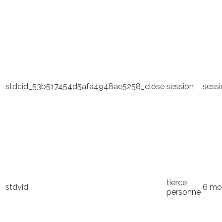
stdcid_53b517454d5afa4948ae5258_close
session
sess
tierce
stdvid
6 mo
personne