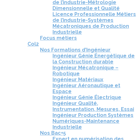
de l’industrie-Métrologie
Dimensionnelle et Qualité
Licence Professionnelle Métiers
de l’industrie-Systèmes
Mécatroniques de Production
Industrielle
Focus métiers
Col2
Nos Formations d’Ingénieur
Ingénieur Génie Énergétique de
la Construction durable
Ingénieur Mécatronique –
Robotique
Ingénieur Matériaux
Ingénieur Aéronautique et
Espace
Ingénieur Génie Électrique
Ingénieur Qualité,
Instrumentation, Mesures, Essai
Ingénieur Production Systèmes
Numériques-Maintenance
Industrielle
Nos Bac+5
Expert en numérisation des