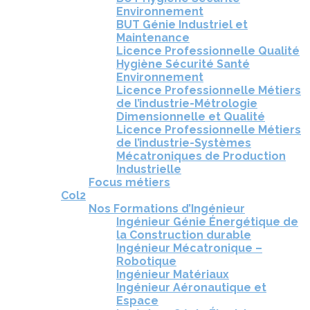
Environnement
BUT Génie Industriel et
Maintenance
Licence Professionnelle Qualité
Hygiène Sécurité Santé
Environnement
Licence Professionnelle Métiers
de l’industrie-Métrologie
Dimensionnelle et Qualité
Licence Professionnelle Métiers
de l’industrie-Systèmes
Mécatroniques de Production
Industrielle
Focus métiers
Col2
Nos Formations d’Ingénieur
Ingénieur Génie Énergétique de
la Construction durable
Ingénieur Mécatronique –
Robotique
Ingénieur Matériaux
Ingénieur Aéronautique et
Espace