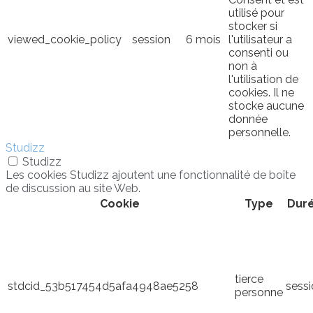
utilisé pour
stocker si
viewed_cookie_policy
session
6 mois
l'utilisateur a
consenti ou
non à
l'utilisation de
cookies. Il ne
stocke aucune
donnée
personnelle.
Studizz
Studizz
Les cookies Studizz ajoutent une fonctionnalité de boîte
de discussion au site Web.
Cookie
Type
Dur
tierce
stdcid_53b517454d5afa4948ae5258
sess
personne